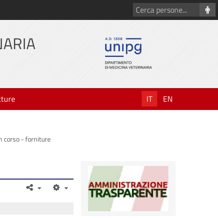
Cerca
persone
NARIA
tture
IT
EN
n corso - forniture