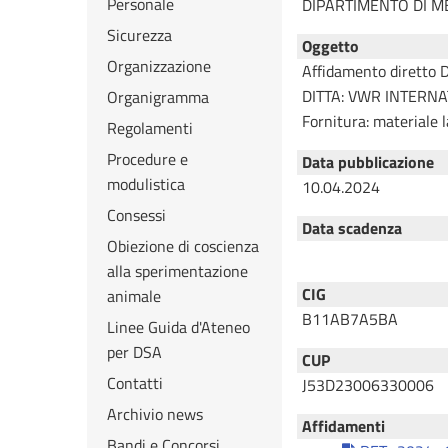
Personale
DIPARTIMENTO DI M
Sicurezza
Oggetto
Organizzazione
Affidamento diretto 
DITTA: VWR INTERN
Organigramma
Fornitura: materiale 
Regolamenti
Procedure e
Data pubblicazione
modulistica
10.04.2024
Consessi
Data scadenza
Obiezione di coscienza
08.08.2024
alla sperimentazione
CIG
animale
B11AB7A5BA
Linee Guida d'Ateneo
per DSA
CUP
Contatti
J53D23006330006
Archivio news
Affidamenti
Bandi e Concorsi