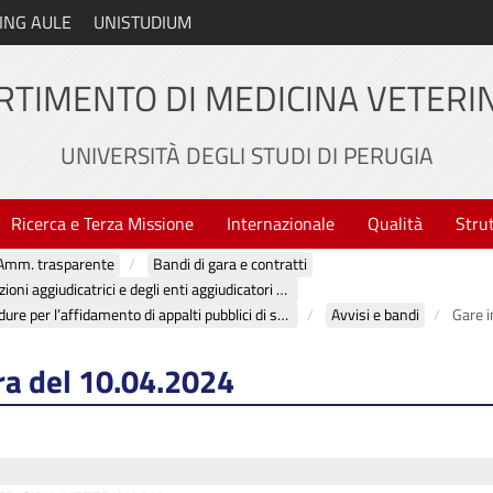
ING AULE
UNISTUDIUM
RTIMENTO DI MEDICINA VETERI
UNIVERSITÀ DEGLI STUDI DI PERUGIA
Ricerca e Terza Missione
Internazionale
Qualità
Stru
Amm. trasparente
Bandi di gara e contratti
Atti delle amministrazioni aggiudicatrici e degli enti aggiudicatori distintamente per ogni procedura
Atti relativi alle procedure per l’affidamento di appalti pubblici di servizi, forniture, lavori e opere, di concorsi pubblici di progettazione, di concorsi di idee e di concessioni
Avvisi e bandi
Gare i
ra del 10.04.2024