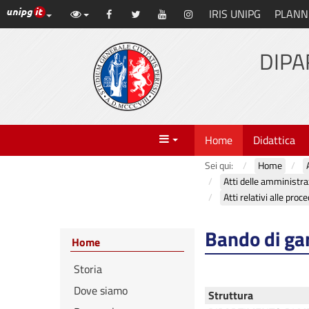
Link ai principali servizi web di Ateneo
IRIS UNIPG
PLANN
Vai
Facebook
Twitter
YouTube
Instagram
al
contenuto
DIPA
principale
Menu
Home
Didattica
Sei qui:
Home
Bando di ga
Home
Storia
Dove siamo
Struttura