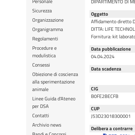
Personale
DIPARTIMENTO DI M
Sicurezza
Oggetto
Organizzazione
Affidamento diretto 
DITTA: LIFE TECHNOL
Organigramma
Fornitura: kit laborat
Regolamenti
Procedure e
Data pubblicazione
modulistica
04.04.2024
Consessi
Data scadenza
Obiezione di coscienza
08.08.2024
alla sperimentazione
CIG
animale
B0FE2BECFB
Linee Guida d'Ateneo
per DSA
CUP
Contatti
J53D23018300001
Archivio news
Delibera a contrarre
Bandi e Concorsi