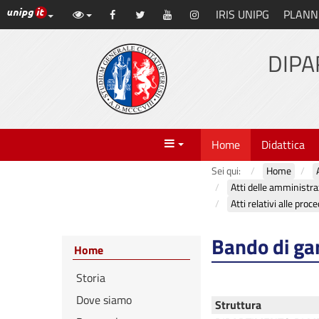
Link ai principali servizi web di Ateneo
IRIS UNIPG
PLANN
Vai
Facebook
Twitter
YouTube
Instagram
al
contenuto
DIPA
principale
Menu
Home
Didattica
Sei qui:
Home
Bando di ga
Home
Storia
Dove siamo
Struttura