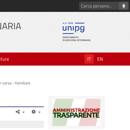
Cerca
persone
NARIA
tture
IT
EN
n corso - forniture