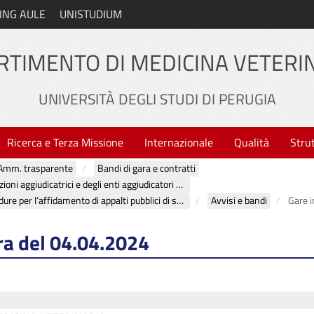
ING AULE
UNISTUDIUM
RTIMENTO DI MEDICINA VETERI
UNIVERSITÀ DEGLI STUDI DI PERUGIA
Ricerca e Terza Missione
Internazionale
Qualità
Stru
Amm. trasparente
Bandi di gara e contratti
Atti delle amministrazioni aggiudicatrici e degli enti aggiudicatori distintamente per ogni procedura
Atti relativi alle procedure per l’affidamento di appalti pubblici di servizi, forniture, lavori e opere, di concorsi pubblici di progettazione, di concorsi di idee e di concessioni
Avvisi e bandi
Gare i
ra del 04.04.2024