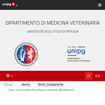
Link ai principali servizi web di Ateneo
Sc
Vai
al
contenuto
DIPARTIMENTO DI MEDICINA VETERINARIA
principale
UNIVERSITÀ DEGLI STUDI DI PERUGIA
Menu
IT
EN
Sei qui:
Home
Amm. trasparente
Gare e Contratti (forniture e servizi) Affidamenti