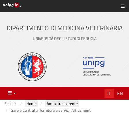
Link ai principali servizi web di Ateneo
Sc
Vai
al
contenuto
DIPARTIMENTO DI MEDICINA VETERINARIA
principale
UNIVERSITÀ DEGLI STUDI DI PERUGIA
Menu
IT
EN
Sei qui:
Home
Amm. trasparente
Gare e Contratti (forniture e servizi) Affidamenti