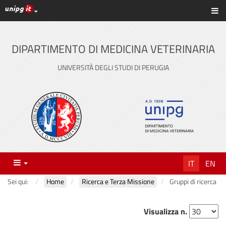
Link ai principali servizi web di Ateneo
Sc
Vai
al
contenuto
DIPARTIMENTO DI MEDICINA VETERINARIA
principale
UNIVERSITÀ DEGLI STUDI DI PERUGIA
Menu
IT
EN
Sei qui:
Home
Ricerca e Terza Missione
Gruppi di ricerca
Visualizza n.