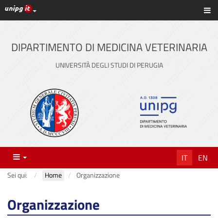
Link ai principali servizi web di Ateneo
Sc
Vai
al
contenuto
DIPARTIMENTO DI MEDICINA VETERINARIA
principale
UNIVERSITÀ DEGLI STUDI DI PERUGIA
Menu
IT
EN
Sei qui:
Home
Organizzazione
Organizzazione