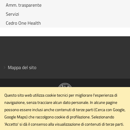
Amm. trasparente
Servizi
Cedro One Health
Mappa del sito
Questo sito web utilizza cookie tecnici per migliorare l'esperienza di
navigazione, senza tracciare alcun dato personale. In alcune pagine
Dipartimento di Medicina Veterinaria
possono essere inclusi anche contenuti di terze parti (Cerca con Google,
Università degli Studi di Perugia
Google Maps) che raccolgono cookie di profilazione. Selezionando
Via San Costanzo, 4 - 06126 - PERUGIA
'Accetto' si dà il consenso alla visualizzazione di contenuti di terze parti.