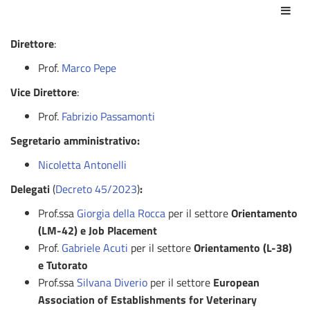
Azio
Direttore
:
Prof.
Marco Pepe
Vice Direttore
:
Prof.
Fabrizio Passamonti
Segretario amministrativo:
Nicoletta Antonelli
Delegati
(
Decreto 45/2023
)
:
Prof.ssa
Giorgia della Rocca
per il settore
Orientamento
(LM-42) e Job Placement
Prof.
Gabriele Acuti
per il settore
Orientamento (L-38)
e Tutorato
Prof.ssa
Silvana Diverio
per il settore
European
Association of Establishments for Veterinary