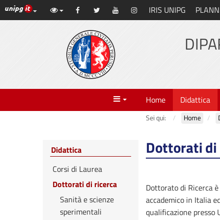
Link ai principali servizi web di Ateneo
IRIS UNIPG
PLANN
Vai
Facebook
Twitter
YouTube
Instagram
al
contenuto
DIPA
principale
Menu
Home
Didattica
Sei qui:
Home
Dottorati di
Didattica
Corsi di Laurea
Dottorati di ricerca
Dottorato di Ricerca è 
Sanità e scienze
accademico in Italia ed
sperimentali
qualificazione presso U