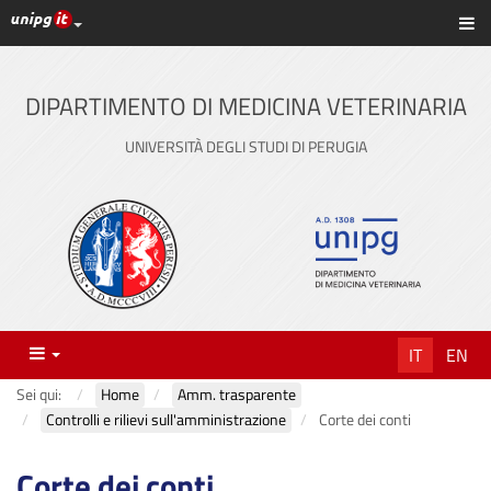
Link ai principali servizi web di Ateneo
Sc
Vai
al
contenuto
DIPARTIMENTO DI MEDICINA VETERINARIA
principale
UNIVERSITÀ DEGLI STUDI DI PERUGIA
Menu
IT
EN
Sei qui:
Home
Amm. trasparente
Controlli e rilievi sull'amministrazione
Corte dei conti
Corte dei conti