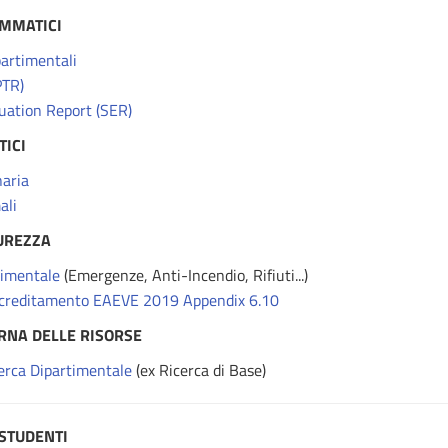
MMATICI
artimentali
(PTR)
uation Report (SER)
TICI
naria
ali
CUREZZA
timentale
(Emergenze, Anti-Incendio, Rifiuti...)
creditamento EAEVE 2019 Appendix 6.10
ERNA DELLE RISORSE
cerca Dipartimentale
(ex Ricerca di Base)
 STUDENTI