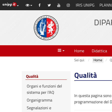
Link ai principali servizi web di Ateneo
IRIS UNIPG
PLANN
Vai
Facebook
Twitter
YouTube
Instagram
al
contenuto
DIPA
principale
Menu
Home
Didattica
Sei qui:
Home
Q
Qualità
Qualità
Organi e funzioni del
sistema per l’AQ
In questa pagina sono 
Organigramma
programmazione del Di
Segnalazioni e