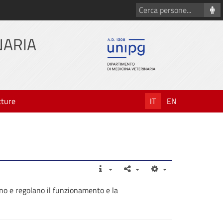
Cerca
persone
NARIA
tture
IT
EN
ono e regolano il funzionamento e la