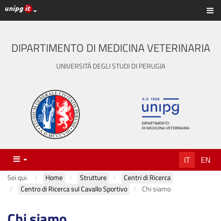
Link ai principali servizi web di Ateneo
Sc
Vai
al
contenuto
DIPARTIMENTO DI MEDICINA VETERINARIA
principale
UNIVERSITÀ DEGLI STUDI DI PERUGIA
Menu
IT
EN
Sei qui:
Home
Strutture
Centri di Ricerca
Centro di Ricerca sul Cavallo Sportivo
Chi siamo
Chi siamo