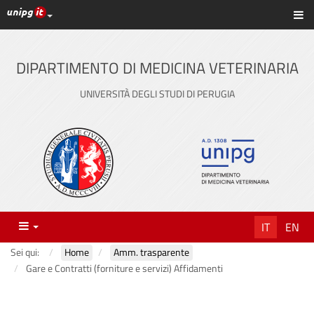
Link ai principali servizi web di Ateneo
Sc
Vai
al
contenuto
DIPARTIMENTO DI MEDICINA VETERINARIA
principale
UNIVERSITÀ DEGLI STUDI DI PERUGIA
Menu
IT
EN
Sei qui:
Home
Amm. trasparente
Gare e Contratti (forniture e servizi) Affidamenti