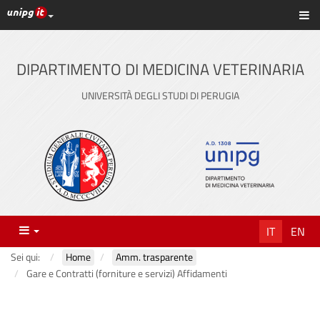
Link ai principali servizi web di Ateneo
Sc
Vai
al
contenuto
DIPARTIMENTO DI MEDICINA VETERINARIA
principale
UNIVERSITÀ DEGLI STUDI DI PERUGIA
Menu
IT
EN
Sei qui:
Home
Amm. trasparente
Gare e Contratti (forniture e servizi) Affidamenti