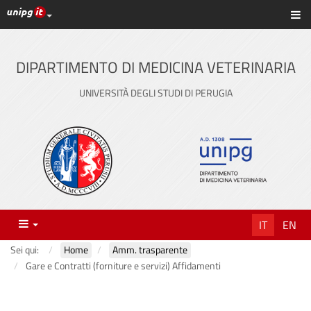
Link ai principali servizi web di Ateneo
Sc
Vai
al
contenuto
DIPARTIMENTO DI MEDICINA VETERINARIA
principale
UNIVERSITÀ DEGLI STUDI DI PERUGIA
Menu
IT
EN
Sei qui:
Home
Amm. trasparente
Gare e Contratti (forniture e servizi) Affidamenti