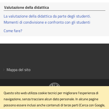
Valutazione della didattica
La valutazione della didattica da parte degli studenti.
Momenti di condivisione e confronto con gli studenti
Come fare?
Mappa del sito
Questo sito web utilizza cookie tecnici per migliorare l'esperienza di
navigazione, senza tracciare alcun dato personale. In alcune pagine
Dipartimento di Medicina Veterinaria
possono essere inclusi anche contenuti di terze parti (Cerca con Google,