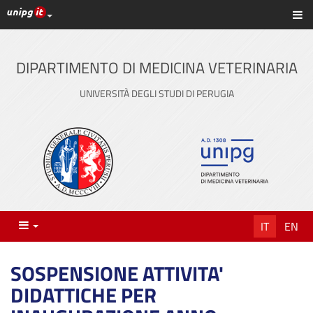
Link ai principali servizi web di Ateneo
Sc
Vai
al
contenuto
DIPARTIMENTO DI MEDICINA VETERINARIA
principale
UNIVERSITÀ DEGLI STUDI DI PERUGIA
Menu
IT
EN
SOSPENSIONE ATTIVITA'
DIDATTICHE PER