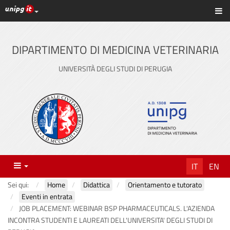
Link ai principali servizi web di Ateneo
Sc
Vai
al
contenuto
DIPARTIMENTO DI MEDICINA VETERINARIA
principale
UNIVERSITÀ DEGLI STUDI DI PERUGIA
Menu
IT
EN
Sei qui:
Home
Didattica
Orientamento e tutorato
Eventi in entrata
JOB PLACEMENT: WEBINAR BSP PHARMACEUTICALS. L'AZIENDA
INCONTRA STUDENTI E LAUREATI DELL'UNIVERSITA' DEGLI STUDI DI