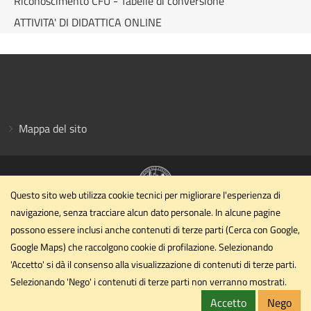
Riconoscimento CFU - Tabelle di conversione
ATTIVITA' DI DIDATTICA ONLINE
Mappa del sito
Questo sito web utilizza cookie tecnici per migliorare l'esperienza di
navigazione, senza tracciare alcun dato personale. In alcune pagine
Dipartimento di Medicina Veterinaria
possono essere inclusi anche contenuti di terze parti (Cerca con Google,
Università degli Studi di Perugia
Google Maps) che raccolgono cookie di profilazione. Selezionando
Via San Costanzo, 4 - 06126 - PERUGIA
'Accetto' si dà il consenso alla visualizzazione di contenuti di terze parti.
dipartimento.medvet@unipg.it
Selezionando 'Nego' i contenuti di terze parti non verranno mostrati.
Email
dipartimento.medvet@cert.unipg.it
Accetto
Nego
PEC