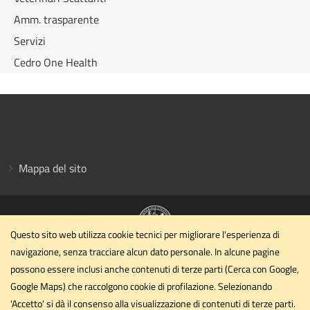
Amm. trasparente
Servizi
Cedro One Health
Mappa del sito
Questo sito web utilizza cookie tecnici per migliorare l'esperienza di
navigazione, senza tracciare alcun dato personale. In alcune pagine
Dipartimento di Medicina Veterinaria
possono essere inclusi anche contenuti di terze parti (Cerca con Google,
Università degli Studi di Perugia
Google Maps) che raccolgono cookie di profilazione. Selezionando
Via San Costanzo, 4 - 06126 - PERUGIA
'Accetto' si dà il consenso alla visualizzazione di contenuti di terze parti.