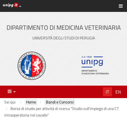
Link ai principali servizi web di Ateneo
Sc
Vai
al
contenuto
DIPARTIMENTO DI MEDICINA VETERINARIA
principale
UNIVERSITÀ DEGLI STUDI DI PERUGIA
Menu
IT
EN
Sei qui:
Home
Bandi e Concorsi
Borse di studio per attività di ricerca "Studio sull'impiego di una CT
intraoperatoria nel cavallo”