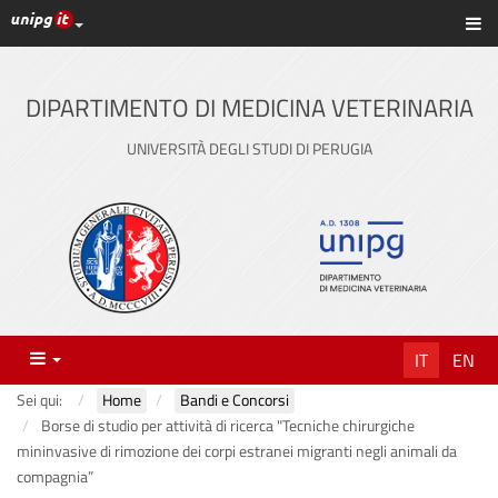
Link ai principali servizi web di Ateneo
Sc
Vai
al
contenuto
DIPARTIMENTO DI MEDICINA VETERINARIA
principale
UNIVERSITÀ DEGLI STUDI DI PERUGIA
Menu
IT
EN
Sei qui:
Home
Bandi e Concorsi
Borse di studio per attività di ricerca "Tecniche chirurgiche
mininvasive di rimozione dei corpi estranei migranti negli animali da
compagnia”