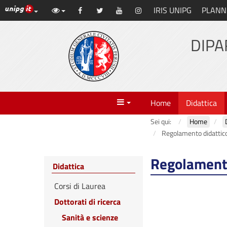
Link ai principali servizi web di Ateneo
IRIS UNIPG
PLANN
Vai
Facebook
Twitter
YouTube
Instagram
al
contenuto
DIPA
principale
Menu
Home
Didattica
Sei qui:
Home
Regolamento didattic
Regolamento
Didattica
Corsi di Laurea
Dottorati di ricerca
Sanità e scienze