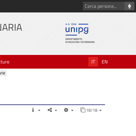
Cerca
persone
NARIA
tture
IT
EN
rie
18/18