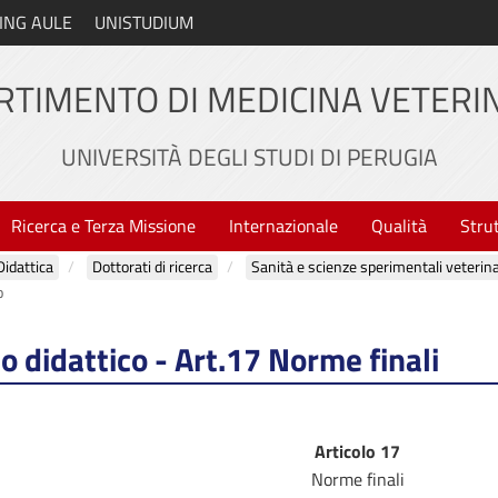
ING AULE
UNISTUDIUM
RTIMENTO DI MEDICINA VETERI
UNIVERSITÀ DEGLI STUDI DI PERUGIA
Ricerca e Terza Missione
Internazionale
Qualità
Stru
Didattica
Dottorati di ricerca
Sanità e scienze sperimentali veterina
o
 didattico - Art.17 Norme finali
Articolo 17
Norme finali